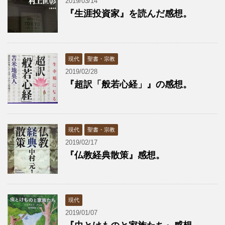
2019/03/14
『生涯投資家』を読んだ感想。
現代
聖書・宗教
2019/02/28
『超訳「般若心経」』の感想。
現代
聖書・宗教
2019/02/17
『仏教経典散策』感想。
現代
2019/01/07