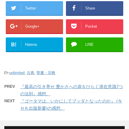
Twitter
Share
Google+
Pocket
B!
Hatena
LINE
-
unlimited
,
古典
,
聖書・宗教
PREV
『最高の引き寄せ 豊かさへの扉をひらく潜在意識7つ
の法則』感想。
NEXT
『ゴータマは、いかにしてブッダとなったのか』 (Ｎ
ＨＫ出版新書)の感想。