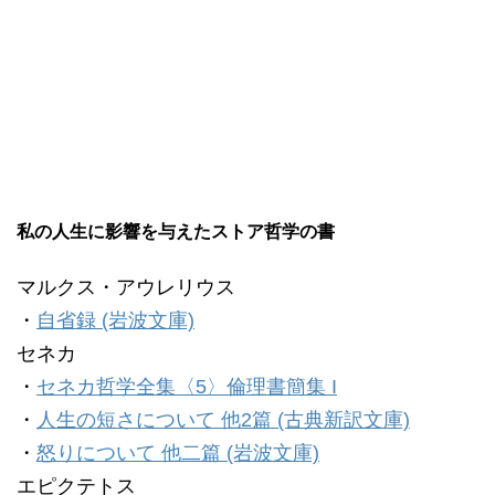
私の人生に影響を与えたストア哲学の書
マルクス・アウレリウス
・
自省録 (岩波文庫)
セネカ
・
セネカ哲学全集〈5〉倫理書簡集 I
・
人生の短さについて 他2篇 (古典新訳文庫)
・
怒りについて 他二篇 (岩波文庫)
エピクテトス