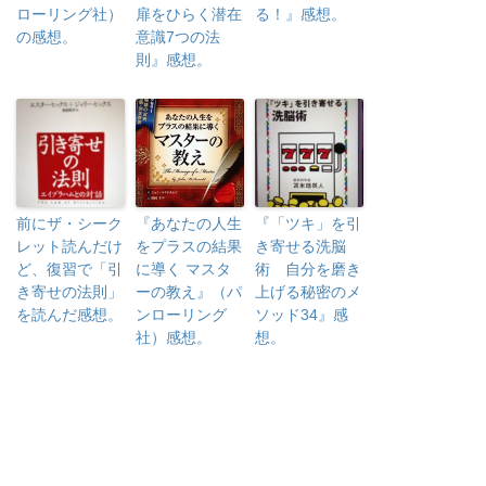
ローリング社）
扉をひらく潜在
る！』感想。
の感想。
意識7つの法
則』感想。
前にザ・シーク
『あなたの人生
『「ツキ」を引
レット読んだけ
をプラスの結果
き寄せる洗脳
ど、復習で「引
に導く マスタ
術 自分を磨き
き寄せの法則」
ーの教え』（パ
上げる秘密のメ
を読んだ感想。
ンローリング
ソッド34』感
社）感想。
想。