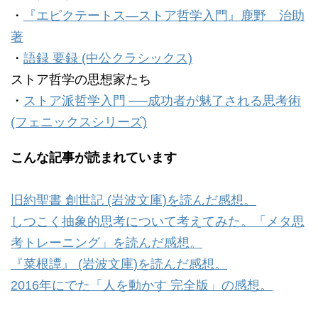
・
『エピクテートス―ストア哲学入門』鹿野 治助
著
・
語録 要録 (中公クラシックス)
ストア哲学の思想家たち
・
ストア派哲学入門 ──成功者が魅了される思考術
(フェニックスシリーズ)
こんな記事が読まれています
旧約聖書 創世記 (岩波文庫)を読んだ感想。
しつこく抽象的思考について考えてみた。「メタ思
考トレーニング」を読んだ感想。
『菜根譚』 (岩波文庫)を読んだ感想。
2016年にでた「人を動かす 完全版」の感想。