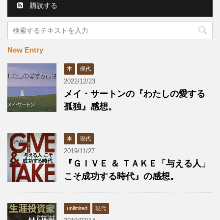
購読する
New Entry
本
現代
2022/12/23
メイ・サートンの『わたしの愛する
孤独』感想。
本
現代
2019/11/27
『ＧＩＶＥ ＆ ＴＡＫＥ「与える人」
こそ成功する時代』の感想。
unlimited
現代