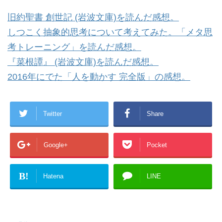
旧約聖書 創世記 (岩波文庫)を読んだ感想。
しつこく抽象的思考について考えてみた。「メタ思
考トレーニング」を読んだ感想。
『菜根譚』 (岩波文庫)を読んだ感想。
2016年にでた「人を動かす 完全版」の感想。
Twitter
Share
Google+
Pocket
B!
Hatena
LINE