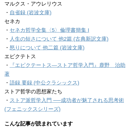
マルクス・アウレリウス
・
自省録 (岩波文庫)
セネカ
・
セネカ哲学全集〈5〉倫理書簡集 I
・
人生の短さについて 他2篇 (古典新訳文庫)
・
怒りについて 他二篇 (岩波文庫)
エピクテトス
・
『エピクテートス―ストア哲学入門』鹿野 治助
著
・
語録 要録 (中公クラシックス)
ストア哲学の思想家たち
・
ストア派哲学入門 ──成功者が魅了される思考術
(フェニックスシリーズ)
こんな記事が読まれています