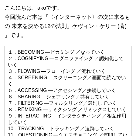
こんにちは、akoです。
今回読んだ本は『〈インターネット〉の次に来るも
の 未来を決める12の法則」ケヴィン・ケリー (著)
』です。
１．BECOMING —ビカミング ／なっていく
２．COGNIFYING —コグニファイング ／認知化して
いく
３．FLOWING —フローイング ／流れていく
４．SCREENING —スクリーニング／画面で読んでい
く
５．ACCESSING —アクセシング／接続していく
６．SHARING —シェアリング／共有していく
７．FILTERING —フィルタリング／選別していく
８．REMIXING —リミクシング ／リミックスしていく
９．INTERACTING —インタラクティング ／相互作用
していく
10．TRACKING —トラッキング ／追跡していく
11．QUESTIONING —クエスチョニング ／質問してい