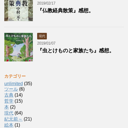
2019/02/17
『仏教経典散策』感想。
現代
2019/01/07
『虫とけものと家族たち』感想。
カテゴリー
unlimited
(35)
ツール
(6)
古典
(14)
哲学
(15)
本
(2)
現代
(64)
紀元前～
(21)
絵本
(1)