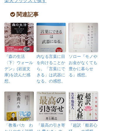
楽天ブックスで探す
関連記事
『森の生活
内なる言葉に目
ソロー『モノや
〈下〉ウォール
を向けることか
お金がなくても
デン』(岩波文
ら。「言葉にで
豊かに暮らせ
庫)を読んだ感
きる」は武器に
る』感想。
想。
なる。の感想。
「教養バカ わ
『最高の引き寄
『超訳「般若心