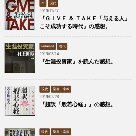
本
現代
2019/11/27
『ＧＩＶＥ ＆ ＴＡＫＥ「与える人」
こそ成功する時代』の感想。
unlimited
現代
2019/03/14
『生涯投資家』を読んだ感想。
現代
聖書・宗教
2019/02/28
『超訳「般若心経」』の感想。
現代
聖書・宗教