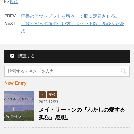
-
現代
PREV
読書のアウトプットを増やして脳に定着させる。
NEXT
『残り97％の脳の使い方 ポケット版』を読んだ感
想。
購読する
New Entry
本
現代
2022/12/23
メイ・サートンの『わたしの愛する
孤独』感想。