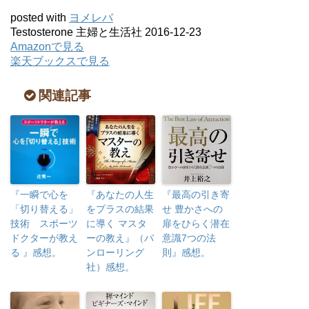
posted with
ヨメレバ
Testosterone 主婦と生活社 2016-12-23
Amazonで見る
楽天ブックスで見る
関連記事
『一瞬で心を
『あなたの人生
『最高の引き寄
「切り替える」
をプラスの結果
せ 豊かさへの
技術 スポーツ
に導く マスタ
扉をひらく潜在
ドクターが教え
ーの教え』（パ
意識7つの法
る 』感想。
ンローリング
則』感想。
社）感想。