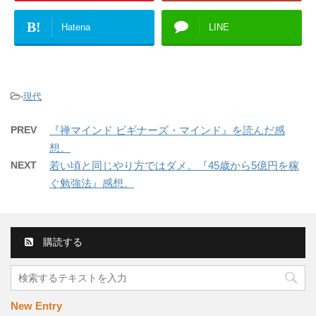
B!
Hatena
LINE
-
現代
PREV
『禅マインド ビギナーズ・マインド』を読んだ感
想。
NEXT
若い頃と同じやり方ではダメ。『45歳から5億円を稼
ぐ勉強法』感想。
購読する
New Entry