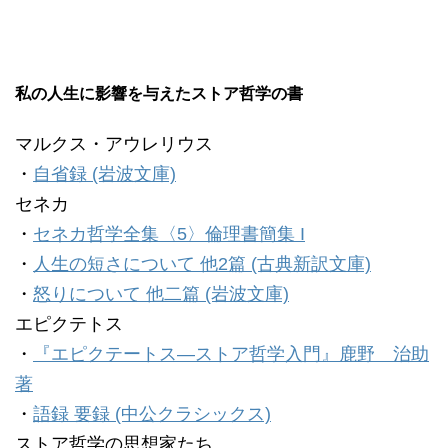
私の人生に影響を与えたストア哲学の書
マルクス・アウレリウス
・
自省録 (岩波文庫)
セネカ
・
セネカ哲学全集〈5〉倫理書簡集 I
・
人生の短さについて 他2篇 (古典新訳文庫)
・
怒りについて 他二篇 (岩波文庫)
エピクテトス
・
『エピクテートス―ストア哲学入門』鹿野 治助
著
・
語録 要録 (中公クラシックス)
ストア哲学の思想家たち