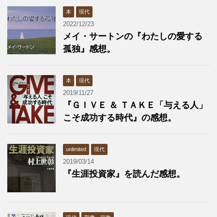
本
現代
2022/12/23
メイ・サートンの『わたしの愛する
孤独』感想。
本
現代
2019/11/27
『ＧＩＶＥ ＆ ＴＡＫＥ「与える人」
こそ成功する時代』の感想。
unlimited
現代
2019/03/14
『生涯投資家』を読んだ感想。