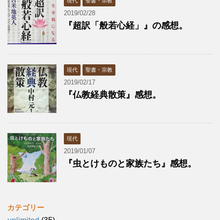
現代
聖書・宗教
2019/02/28
『超訳「般若心経」』の感想。
現代
聖書・宗教
2019/02/17
『仏教経典散策』感想。
現代
2019/01/07
『虫とけものと家族たち』感想。
カテゴリー