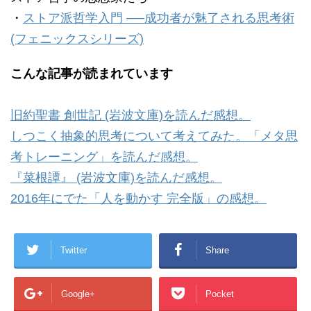
・
ストア派哲学入門 ──成功者が魅了される思考術
(フェニックスシリーズ)
こんな記事が読まれています
旧約聖書 創世記 (岩波文庫)を読んだ感想。
しつこく抽象的思考について考えてみた。「メタ思
考トレーニング」を読んだ感想。
『菜根譚』 (岩波文庫)を読んだ感想。
2016年にでた「人を動かす 完全版」の感想。
Twitter
Share
Google+
Pocket