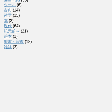
unlimited
(35)
ツール
(6)
古典
(14)
哲学
(15)
本
(2)
現代
(64)
紀元前～
(21)
絵本
(1)
聖書・宗教
(18)
雑誌
(3)