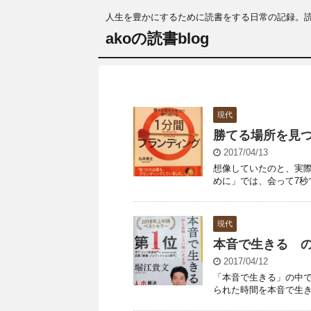
人生を豊かにするために読書をする日常の記録。
akoの読書blog
現代
勝てる場所を見
2017/04/13
想像していたのと、実際
めに」では、会って7秒で
現代
本音で生きる 
2017/04/12
「本音で生きる」の中で
られた時間を本音で生きる