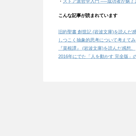
・
ストア派哲学入門 ──成功者が魅了
こんな記事が読まれています
旧約聖書 創世記 (岩波文庫)を読んだ
しつこく抽象的思考について考えてみ
『菜根譚』 (岩波文庫)を読んだ感想。
2016年にでた「人を動かす 完全版」