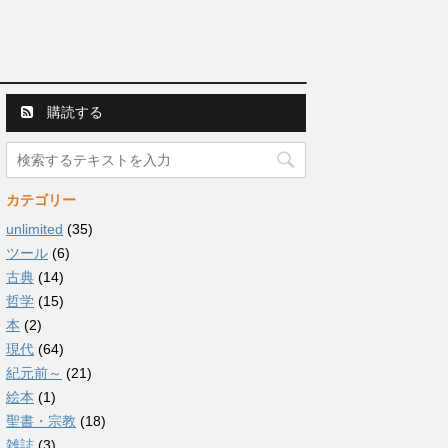
購読する
カテゴリー
unlimited
(35)
ツール
(6)
古典
(14)
哲学
(15)
本
(2)
現代
(64)
紀元前～
(21)
絵本
(1)
聖書・宗教
(18)
雑誌
(3)