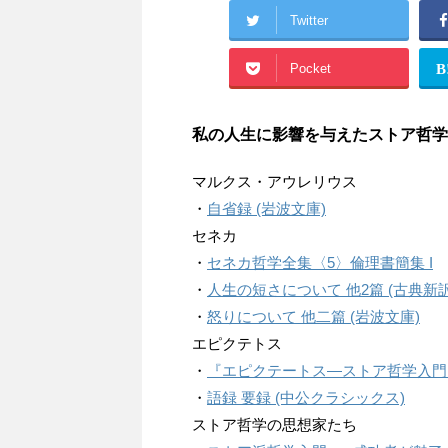
Twitter
Pocket
B
私の人生に影響を与えたストア哲学
マルクス・アウレリウス
・
自省録 (岩波文庫)
セネカ
・
セネカ哲学全集〈5〉倫理書簡集 I
・
人生の短さについて 他2篇 (古典新
・
怒りについて 他二篇 (岩波文庫)
エピクテトス
・
『エピクテートス―ストア哲学入門
・
語録 要録 (中公クラシックス)
ストア哲学の思想家たち